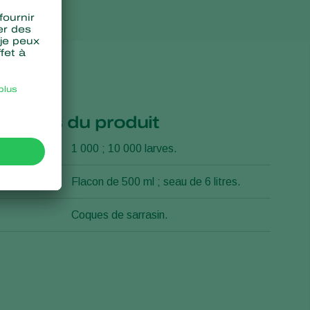
cations du produit
ement
1 000 ; 10 000 larves.
n
Flacon de 500 ml ; seau de 6 litres.
Coques de sarrasin.