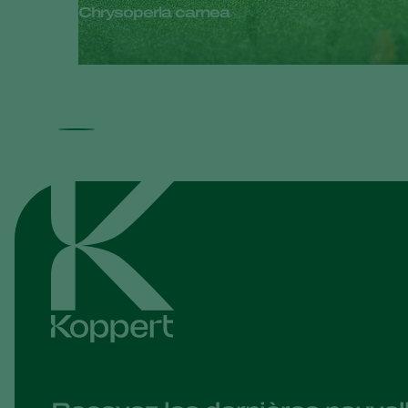
Chrysoperla carnea