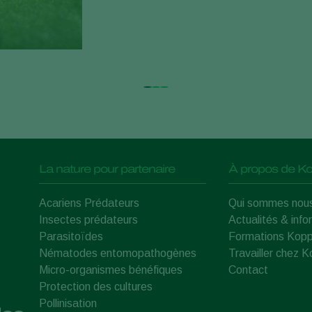
La nature pour partenaire
À propos de Ko
Acariens Prédateurs
Qui sommes nou
Insectes prédateurs
Actualités & info
Parasitoïdes
Formations Kopp
Nématodes entomopathogènes
Travailler chez 
Micro-organismes bénéfiques
Contact
Protection des cultures
Pollinisation