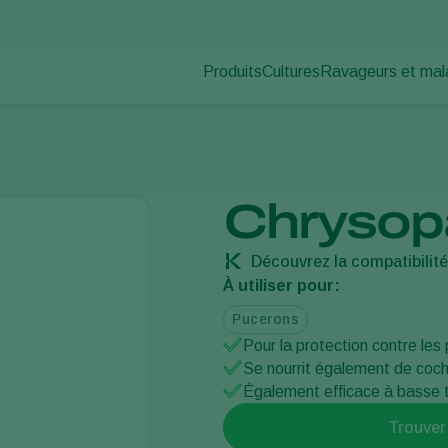
Produits
Cultures
Ravageurs et mal
Ravageurs des pl
Protection des cultures
Légumes sous abris
Maladies des plan
Lutte contre les maladies
Plantes ornementales et 
Pollinisation
Fruits
Santé des plantes
Légumes de plein champ
Chrysop
Application
Cultures arables
Piégeage de détection
Découvrez la compatibilit
Ecohygiène
À utiliser pour:
Pucerons
Pour la protection contre les
Se nourrit également de coche
Également efficace à basse
Trouver