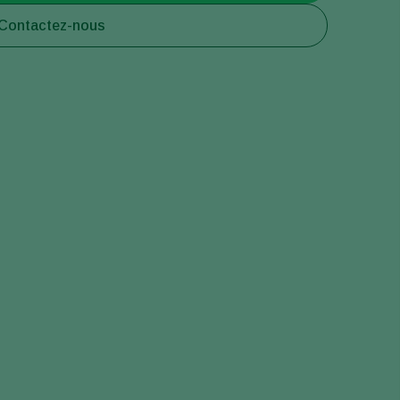
Contactez-nous
Greece
Hungary
India
Italy
Kenya
Korea
Mexico
Netherlands
Paraguay
Poland
Portugal
Russia
South Africa
Spain