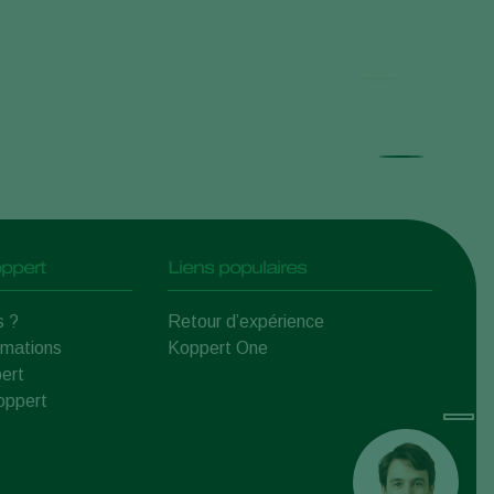
Inse
ppert
Liens populaires
s ?
Retour d’expérience
rmations
Koppert One
ert
Koppert