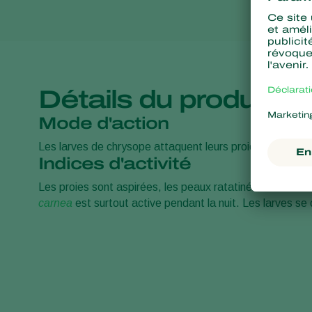
Détails du produit
Mode d'action
Les larves de chrysope attaquent leurs proies et les vid
Indices d'activité
Les proies sont aspirées, les peaux ratatinées sont diffic
carnea
est surtout active pendant la nuit. Les larves se