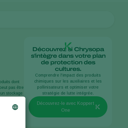
Découvrez si Chrysopa
s'intègre dans votre plan
de protection des
cultures.
Comprendre l'impact des produits
chimiques sur les auxiliaires et les
oduits dont
pollinisateurs et optimiser votre
peut pas être
à un stockage
stratégie de lutte intégrée.
Découvrez-le avec Koppert
One