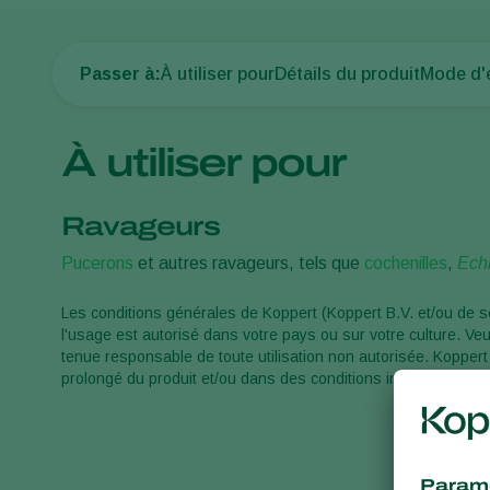
Passer à:
À utiliser pour
Détails du produit
Mode d'
À utiliser pour
Ravageurs
Pucerons
et autres ravageurs, tels que
cochenilles
,
Echi
Les conditions générales de Koppert (Koppert B.V. et/ou de s
l'usage est autorisé dans votre pays ou sur votre culture. Ve
tenue responsable de toute utilisation non autorisée. Koppert
prolongé du produit et/ou dans des conditions inappropriées.