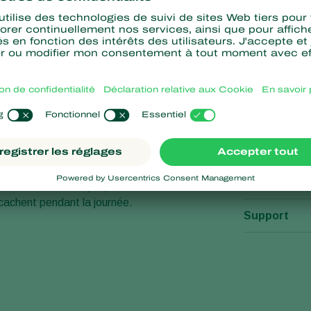
Spécifi
ent de leur contenu.
Conditionn
Présentatio
iles à trouver.
Chrysoperla
 cachent pendant la journée.
Support