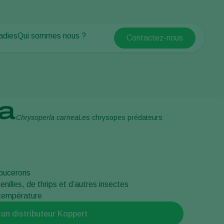
adies
Qui sommes nous ?
Contactez-nous
Koppert Global
antes
Qui sommes nous ?
Argentina
tes
Espaces verts
Actualités & informations
Austria
Travailler chez Koppert
Belgium
Formations Koppert
a
Contact
Brasil
Chrysoperla carnea
Les chrysopes prédateurs
Canada (English)
é
Canada (French)
Ecuador
 pucerons
Finland (Finnish)
nilles, de thrips et d’autres insectes
Finland (Swedish)
 température
France
 un distributeur Koppert
Germany