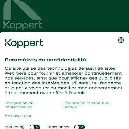
Recevez les dernières
nouvelles et informations
S’abonner ici
La nature pour partenaire
Acariens Prédateurs
À propos de Koppert
Insectes prédateurs
Parasitoïdes
Qui sommes nous ?
Nématodes entomopathogènes
Liens populaires