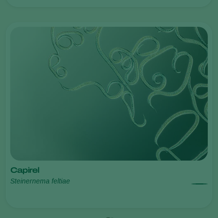
Capirel
Steinernema feltiae