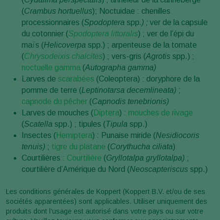
(
Crambus hortuellus
); Noctuidae : chenilles
processionnaires (
Spodoptera
spp
.) ;
ver de la capsule
du cotonnier (
Spodoptera littoralis
) ; ver de l’épi du
maïs (
Helicoverpa
spp
.
) ; arpenteuse de la tomate
(
Chrysodeixis chalcites
) ; vers-gris (
Agrotis
spp.) ;
noctuelle gamma
(
Autographa gamma)
Larves de
scarabées
(Coleoptera) : doryphore de la
pomme de terre (
Leptinotarsa decemlineata)
;
capnode du pêcher
(
Capnodis tenebrionis)
Larves de mouches (
Diptera
) :
mouches de rivage
(
Scatella
spp.) ; tipules (
Tipula
spp.)
Insectes (
Hemiptera
) : Punaise miride (
Nesidiocoris
tenuis)
;
tigre du platane
(
Corythucha ciliata
)
Courtilières :
Courtilière
(
Gryllotalpa gryllotalpa)
;
courtilière d’Amérique du Nord (
Neoscapteriscus
spp.)
Les conditions générales de Koppert (Koppert B.V. et/ou de ses
sociétés apparentées) sont applicables. Utiliser uniquement des
produits dont l'usage est autorisé dans votre pays ou sur votre