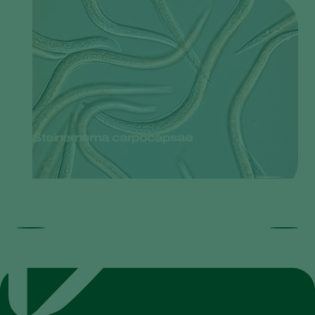
Steinernema carpocapsae