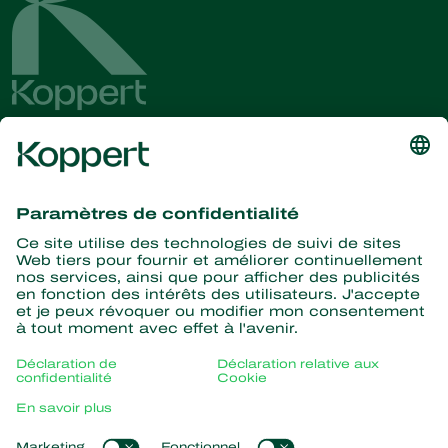
Recevez les dernières
nouvelles et informations
S’abonner ici
La nature pour partenaire
Acariens Prédateurs
À propos de Koppert
Insectes prédateurs
Parasitoïdes
Qui sommes nous ?
Nématodes entomopathogènes
Liens populaires