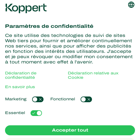
Recevez les dernières
nouvelles et informations
S’abonner ici
La nature pour partenaire
Acariens Prédateurs
À propos de Koppert
Insectes prédateurs
Parasitoïdes
Qui sommes nous ?
Nématodes entomopathogènes
Liens populaires
Actualités & informations
Micro-organismes bénéfiques
Formations Koppert
Protection des cultures
Retour d’expérience
Travailler chez Koppert
Pollinisation
Koppert One
Contact
Koppert Global
Gérer les cookies
Déclaration de confidentialité