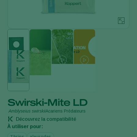
Swirski-Mite LD
Amblyseius swirskii
Acariens Prédateurs
Découvrez la compatibilité
À utiliser pour:
Thrips
aleurodes