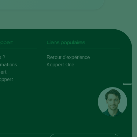
ppert
Liens populaires
s ?
Retour d’expérience
rmations
Koppert One
ert
Koppert