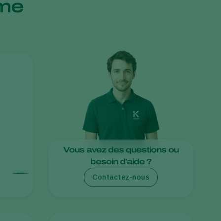
hème
Greece
Hungary
India
Italy
Kenya
Korea
Mexico
Netherlands
Paraguay
Vous avez des questions ou
Poland
besoin d'aide ?
Portugal
Contactez-nous
Russia
South Africa
Spain