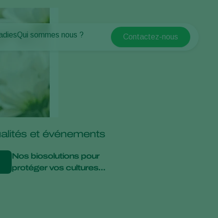
adies
Qui sommes nous ?
Contactez-nous
Koppert Global
antes
Qui sommes nous ?
Argentina
tes
Espaces verts
Actualités & informations
Austria
Travailler chez Koppert
Belgium
Formations Koppert
Contact
Brasil
Canada (English)
alités et événements
Canada (French)
Ecuador
Nos biosolutions pour
protéger vos cultures
Finland (Finnish)
ornementales
Finland (Swedish)
France
Germany