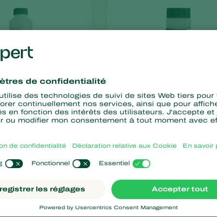
Aphilin
phidimyza
Aphelinus abdominalis
out
ce minimale
Pas de résidus chimiqu