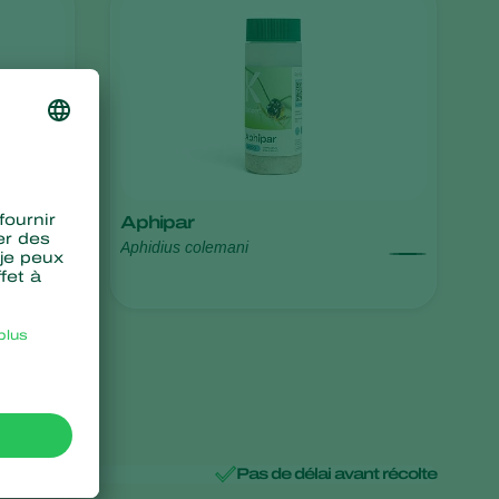
Sweden
Switzerland
Turkey
USA
United Kingdom
Aphipar
Aphidius colemani
es
Pas de délai avant récolte