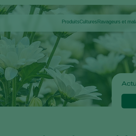
Produits
Cultures
Ravageurs et mal
Ravageurs des pl
Protection des cultures
Légumes sous abris
Maladies des plan
Lutte contre les maladies
Plantes ornementales et 
Chrysanthème
Pollinisation
Fruits
Santé des plantes
Légumes de plein champ
Application
Cultures arables
Piégeage de détection
Ecohygiène
Actu