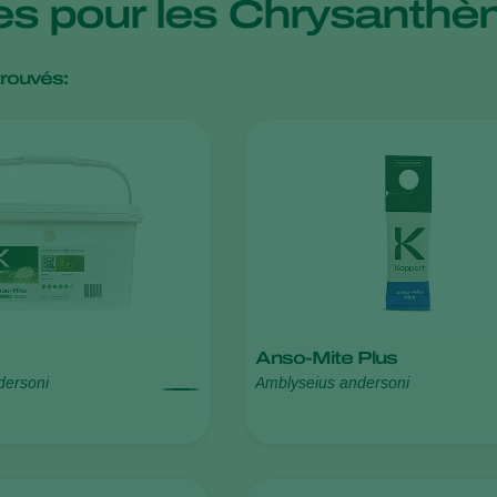
ues pour les Chrysant
trouvés:
Anso-Mite Plus
dersoni
Amblyseius andersoni