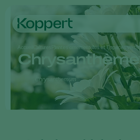
Accueil
Cultures
Plantes ornementales et Espaces verts
Chrysanthème
Chrysanthemum