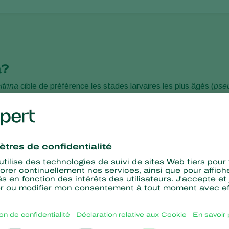
a?
itrina
cible de préférence les stades larvaires les plus âgés (
pse
es sociétés apparentées) sont applicables. Utiliser uniquement des pro
 locaux. Koppert ne peut pas être tenue responsable de toute utilisati
roduit et/ou dans des conditions inappropriées.
rina?