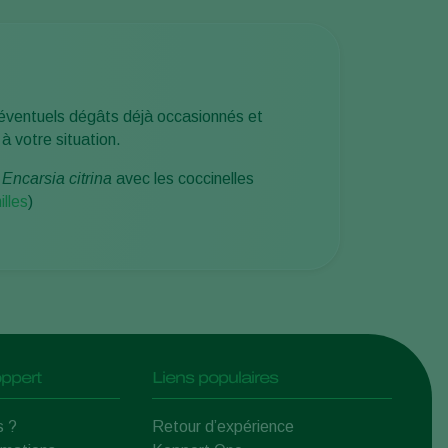
es éventuels dégâts déjà occasionnés et
à votre situation.
r
Encarsia citrina
avec les coccinelles
illes
)
ppert
Liens populaires
s ?
Retour d’expérience