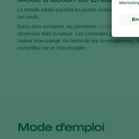
La femelle adulte parasite les jeunes stades de
cochenil
ses oeufs.
Après deux semaines, les premières
cochenilles
diaspin
observées dans la culture. Les cochenilles parasitées d
couleur brun-orangé. Au terme de leur développement, l
cochenilles par un trou circulaire.
Mode d'emploi