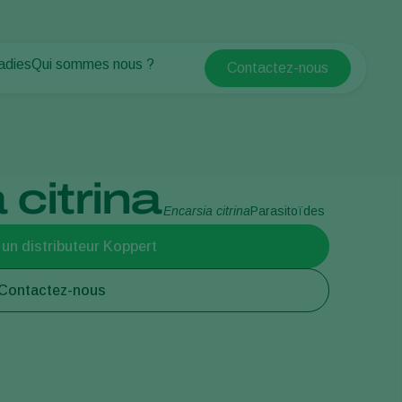
adies
Qui sommes nous ?
Contactez-nous
Koppert Global
antes
Qui sommes nous ?
Argentina
tes
Espaces verts
Actualités & informations
Austria
Travailler chez Koppert
Belgium
Formations Koppert
 citrina
Contact
Brasil
Encarsia citrina
Parasitoïdes
Canada (English)
 un distributeur Koppert
Canada (French)
Ecuador
Contactez-nous
Finland (Finnish)
Finland (Swedish)
France
Germany