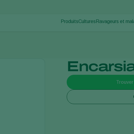
Produits
Cultures
Ravageurs et mal
Ravageurs des pl
Protection des cultures
Légumes sous abris
Maladies des plan
Lutte contre les maladies
Plantes ornementales et 
Pollinisation
Fruits
Santé des plantes
Légumes de plein champ
Encarsia
Application
Cultures arables
Piégeage de détection
Ecohygiène
Trouver