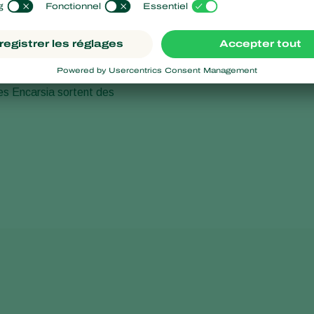
les
diaspines pour y déposer
es parasitées peuvent être
eviennent gonflées, de
es Encarsia sortent des