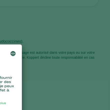
Sweden
Switzerland
Turkey
USA
United Kingdom
udococcines
).
duits dont l'usage est autorisé dans votre pays ou sur votre
on non autorisée. Koppert décline toute responsabilité en cas