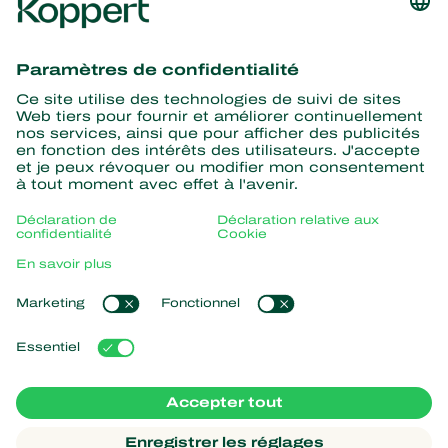
Recevez les dernières
nouvelles et informations
S’abonner ici
La nature pour partenaire
Acariens Prédateurs
À propos de Koppert
Insectes prédateurs
Parasitoïdes
Qui sommes nous ?
Nématodes entomopathogènes
Liens populaires
Actualités & informations
Micro-organismes bénéfiques
Formations Koppert
Protection des cultures
Retour d’expérience
Travailler chez Koppert
Pollinisation
Koppert One
Contact
Koppert Global
Gérer les cookies
Déclaration de confidentialité