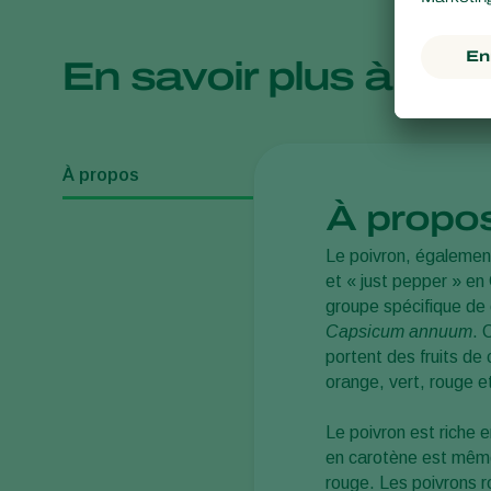
En savoir plus à pro
À propos
À propo
Le poivron, égalemen
et « just pepper » en
groupe spécifique de c
Capsicum annuum
. 
portent des fruits de 
orange, vert, rouge 
Le poivron est riche 
en carotène est même 
rouge. Les poivrons 