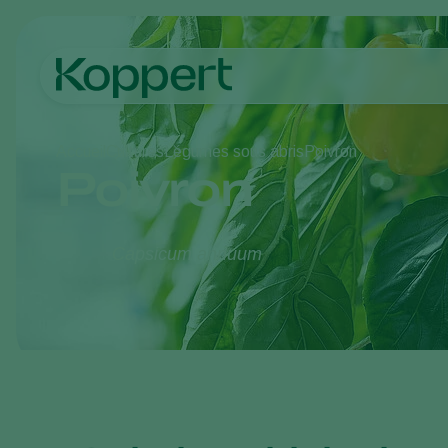
Accueil
Cultures
Légumes sous abris
Poivron
Poivron
Capsicum annuum