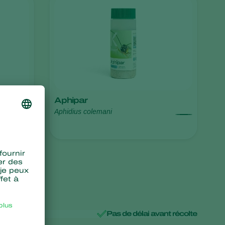
Sweden
Switzerland
Turkey
USA
United Kingdom
Aphipar
Aphidius colemani
es
Pas de délai avant récolte