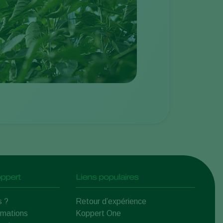
ppert
Liens populaires
s ?
Retour d’expérience
rmations
Koppert One