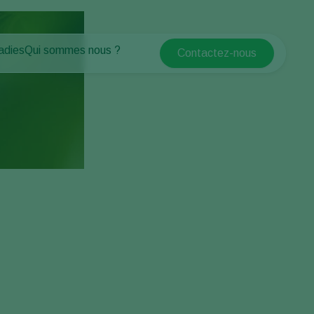
adies
Qui sommes nous ?
Contactez-nous
Koppert Global
antes
Qui sommes nous ?
Argentina
tes
Espaces verts
Actualités & informations
Austria
Travailler chez Koppert
Belgium
Formations Koppert
Contact
Brasil
Canada (English)
Canada (French)
Ecuador
Finland (Finnish)
Finland (Swedish)
France
Germany