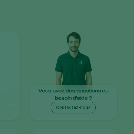
Greece
Hungary
India
Italy
Kenya
Korea
Mexico
Netherlands
Paraguay
Vous avez des questions ou
Poland
besoin d'aide ?
Portugal
Contactez-nous
Russia
South Africa
Spain