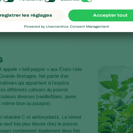
pos
s
t appelé « bell pepper » aux États-Unis
 Grande-Bretagne, fait partie d’un
ultivars qui appartient à l’espèce
Ces différents cultivars du poivron
couleurs diverses (vanille/blanc, jaune,
et même brun ou pourpre).
en vitamine C et antioxydants. La teneur
neuf fois plus élevée chez le poivron
rouges contiennent également deux fois