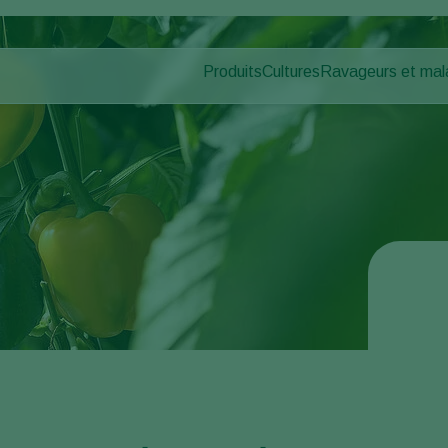
Produits
Cultures
Ravageurs et mal
Ravageurs des pl
Protection des cultures
Légumes sous abris
Maladies des plan
Lutte contre les maladies
Plantes ornementales et 
Pollinisation
Fruits
Santé des plantes
Légumes de plein champ
Application
Cultures arables
Piégeage de détection
Ecohygiène