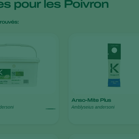
es pour les Poivron
trouvés:
Anso-Mite Plus
dersoni
Amblyseius andersoni