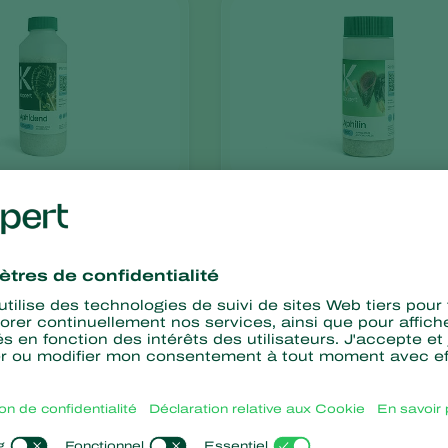
Aphilin
phidimyza
Aphelinus abdominalis
out
ce minimale
Pas de résidus chimiqu