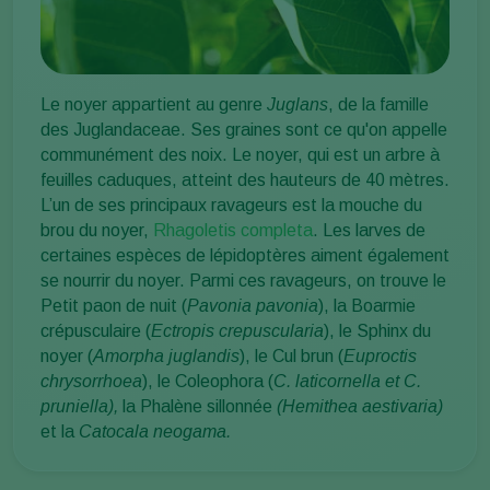
Le noyer appartient au genre
Juglans
, de la famille
des Juglandaceae. Ses graines sont ce qu'on appelle
communément des noix. Le noyer, qui est un arbre à
feuilles caduques, atteint des hauteurs de 40 mètres.
L’un de ses principaux ravageurs est la mouche du
brou du noyer,
Rhagoletis completa
. Les larves de
certaines espèces de lépidoptères aiment également
se nourrir du noyer. Parmi ces ravageurs, on trouve le
Petit paon de nuit (
Pavonia pavonia
), la Boarmie
crépusculaire (
Ectropis crepuscularia
), le Sphinx du
noyer (
Amorpha juglandis
), le Cul brun (
Euproctis
chrysorrhoea
), le Coleophora (
C. laticornella et C.
pruniella),
la Phalène sillonnée
(
Hemithea aestivaria)
et la
Catocala neogama
.