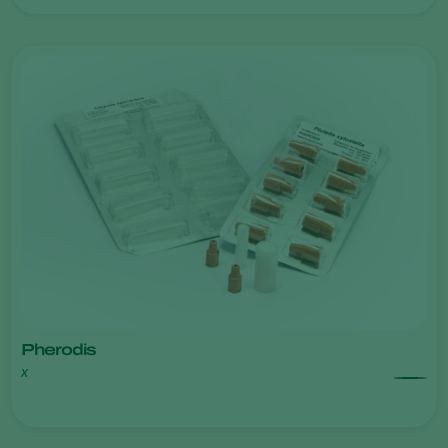
Pherodis
x