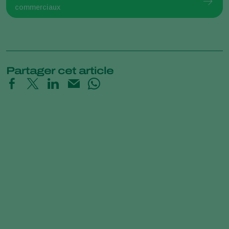
commerciaux
Partager cet article
Time-Lapse: How Trichoderma
controls Pythium