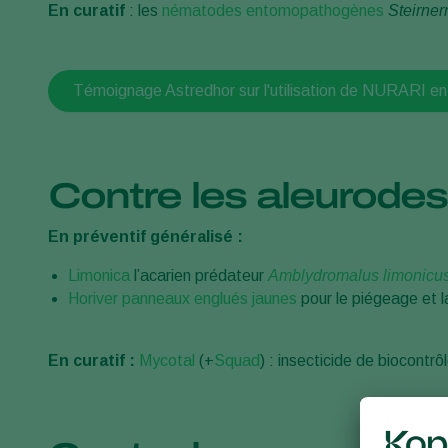
En curatif
: les
nématodes entomopathogènes
Steirner
Témoignage Astredhor sur l'utilisation de NURARI en
Contre les aleurodes
En préventif généralisé :
Limonica
l’acarien prédateur
Amblydromalus limonicu
Horiver panneaux englués jaunes
pour le piégeage et 
En curatif :
Mycotal
(+
Squad
) : insecticide de biocont