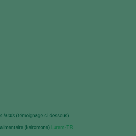
Greece
Hungary
India
Italy
Kenya
Korea
Mexico
Netherlands
Paraguay
Poland
Portugal
 lactis
(témoignage ci-dessous)
Russia
South Africa
f alimentaire (kairomone)
Lurem-TR
Spain