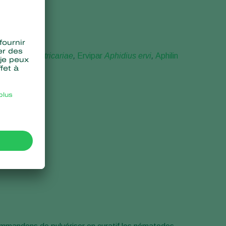
Aphidius matricariae
,
Ervipar
Aphidius ervi
,
Aphilin