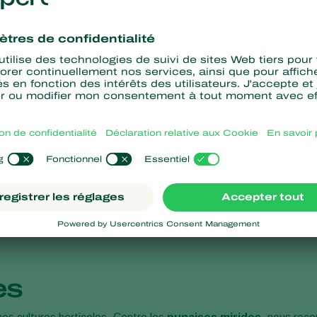
elon espèce de puceron :
Aphipar
Aphidius colemani
,
Aphipar-M
Chrysoperla lucasina
(
Chrysolys larves
)
imyza
.
Sphaerophoria rueppellii
.
es