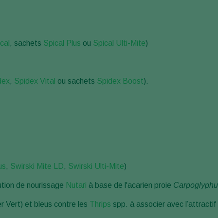
cal
, sachets
Spical Plus
ou
Spical Ulti-Mite
)
dex
,
Spidex Vital
ou sachets
Spidex Boost
).
us
,
Swirski Mite LD
,
Swirski Ulti-Mite
)
ution de nourissage
Nutari
à base de l'acarien proie
Carpoglyphus
r Vert) et bleus contre les
Thrips
spp. à associer avec l’attracti