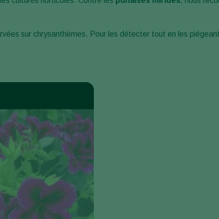
es cultures horticoles. Contre les
punaises mirides
, nous rec
vées sur chrysanthèmes. Pour les détecter tout en les piégeant,