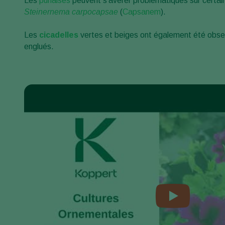
Les
punaises
peuvent s'avérer problématiques sur certain
Steinernema carpocapsae
(
Capsanem
).
Les
cicadelles
vertes et beiges ont également été obser
englués.