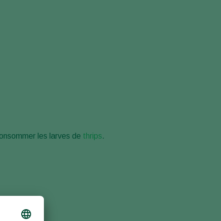
Sweden
Switzerland
Turkey
USA
United Kingdom
onsommer les larves de
thrips
.