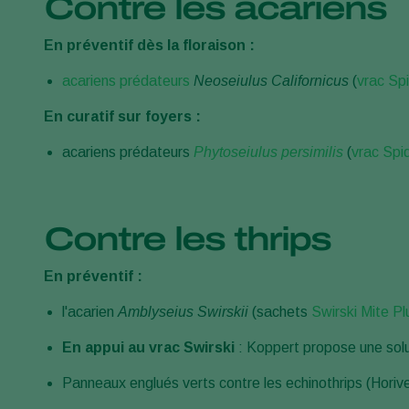
Contre les acariens
En préventif dès la floraison :
acariens prédateurs
Neoseiulus Californicus
(
vrac Spi
En curatif sur foyers :
acariens prédateurs
Phytoseiulus persimilis
(
vrac Spi
Contre les thrips
En préventif :
l'acarien
Amblyseius Swirskii
(sachets
Swirski Mite Pl
En appui au vrac Swirski
: Koppert propose une sol
Panneaux englués verts contre les echinothrips (Horive