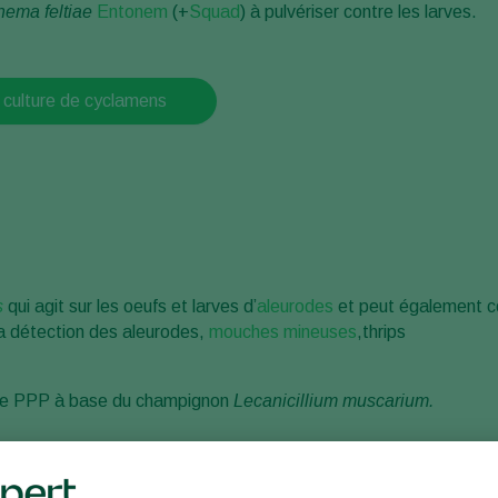
nema feltiae
Entonem
(+
Squad
) à pulvériser contre les larves.
 culture de cyclamens
s
qui agit sur les oeufs et larves d’
aleurodes
et peut également c
la détection des aleurodes,
mouches mineuses
,thrips
rôle PPP à base du champignon
Lecanicillium muscarium.