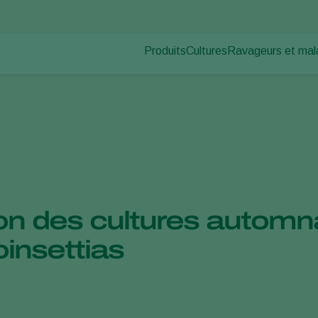
Produits
Cultures
Ravageurs et mal
Ravageurs des pl
Protection des cultures
Légumes sous abris
Maladies des plan
Lutte contre les maladies
Plantes ornementales et 
rotéger vos cultures ornementales
Pollinisation
Fruits
Santé des plantes
Légumes de plein champ
Application
Cultures arables
Piégeage de détection
Ecohygiène
on des cultures automn
insettias