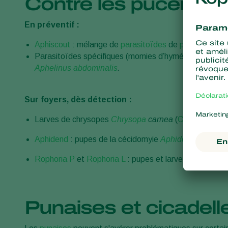
Contre les pucerons
En préventif :
Aphiscout
: mélange de
parasitoïdes
de
pucerons
Parasitoïdes spécifiques (momies d’hyménoptères) s
Aphelinus abdominalis
.
Sur foyers, dès détection :
Larves de chrysopes
Chrysopa
carnea
(
Chrysopa
) et
Aphidend
: pupes de la cécidomyie
Aphidoletes aphid
Rophoria P
et
Rophoria L
: pupes et larves du syrphe
Punaises et cicadell