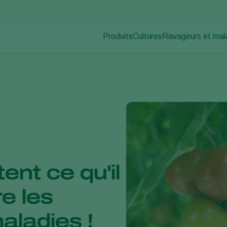
Produits
Cultures
Ravageurs et mal
Ravageurs des pl
Protection des cultures
Légumes sous abris
Maladies des plan
Lutte contre les maladies
Plantes ornementales et 
Pollinisation
Fruits
Santé des plantes
Légumes de plein champ
Application
Cultures arables
Piégeage de détection
Ecohygiène
nt ce qu'il
e les
aladies !