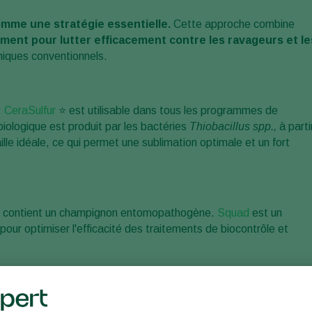
mme une stratégie essentielle.
Cette approche combine
ent pour lutter efficacement contre les ravageurs et le
imiques conventionnels.
:
CeraSulfur
⭐ est utilisable dans tous les programmes de
biologique est produit par les bactéries
Thiobacillus spp.,
à parti
lle idéale, ce qui permet une sublimation optimale et un fort
qui contient un champignon entomopathogène.
Squad
est un
pour optimiser l'efficacité des traitements de biocontrôle et
 contre l'
aleurode des serres
et du tabac.