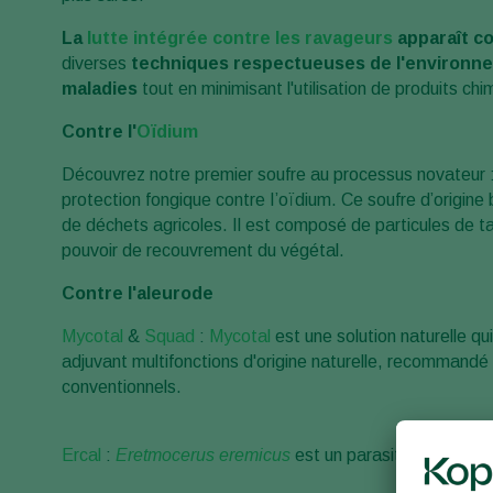
La
lutte intégrée contre les ravageurs
apparaît co
diverses
techniques respectueuses de l'environnem
maladies
tout en minimisant l'utilisation de produits ch
Contre l'
Oïdium
Découvrez notre premier soufre au processus novateur 
protection fongique contre I’oïdium. Ce soufre d’origine 
de déchets agricoles. Il est composé de particules de tai
pouvoir de recouvrement du végétal.
Contre l'aleurode
Mycotal
&
Squad
:
Mycotal
est une solution naturelle 
adjuvant multifonctions d'origine naturelle, recommandé 
conventionnels.
Ercal
:
Eretmocerus eremicus
est un parasitoïde efficace