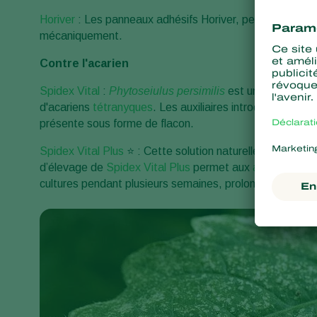
Horiver
: Les panneaux adhésifs Horiver, permettent de 
mécaniquement.
Contre l'acarien
Spidex Vital
:
Phytoseiulus persimilis
est un acarien pr
d'acariens
tétranyques
. Les auxiliaires introduits passe
présente sous forme de flacon.
Spidex Vital Plus
⭐ : Cette solution naturelle est compo
d’élevage de
Spidex Vital Plus
permet aux
acariens pré
cultures pendant plusieurs semaines, prolongeant ainsi l