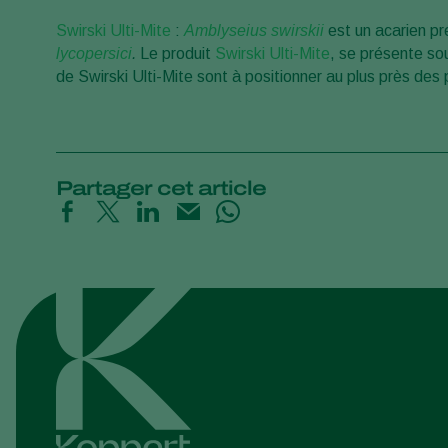
Swirski Ulti-Mite
:
Amblyseius swirskii
est un acarien pr
lycopersici
.
Le produit
Swirski Ulti-Mite
, se présente so
de Swirski Ulti-Mite sont à positionner au plus près des
Partager cet article