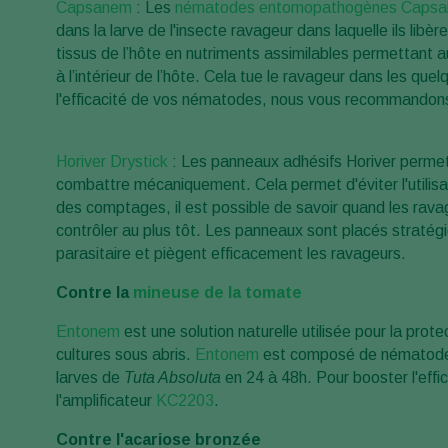
Capsanem
: Les
nématodes entomopathogènes
Caps
dans la larve de l'insecte ravageur dans laquelle ils lib
tissus de l’hôte en nutriments assimilables permettant 
à l’intérieur de l’hôte. Cela tue le ravageur dans les quel
l'efficacité de vos nématodes, nous vous recommandons l
Horiver Drystick
: Les panneaux adhésifs Horiver permet
combattre mécaniquement. Cela permet d'éviter l'utilisa
des comptages, il est possible de savoir quand les rava
contrôler au plus tôt. Les panneaux sont placés stratég
parasitaire et piègent efficacement les ravageurs.
Contre la
mineuse de la tomate
Entonem
est une solution naturelle utilisée pour la prot
cultures sous abris.
Entonem
est composé de nématodes 
larves de
Tuta Absoluta
en 24 à 48h. Pour booster l'ef
l'amplificateur
KC2203
.
Contre l'acariose bronzée