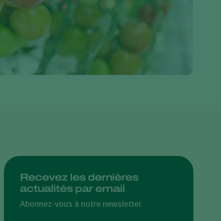
Greece
Hungary
India
Italy
Kenya
Korea
Mexico
Netherlands
Paraguay
Poland
Portugal
Recevez les dernières
actualités par email
Russia
South Africa
Abonnez-vous à notre newsletter
Spain