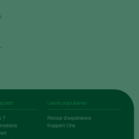
s
ppert
Liens populaires
s ?
Retour d’expérience
rmations
Koppert One
ert