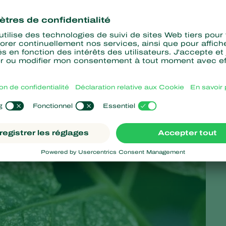
détecter les ravageurs à un stade précoce et de les combattre
édateur spécialement recommandé pour détruire les foyers
nt du blanc au rouge après s'être nourris . Cette solution se
sée de l'acarien prédateur
Phytoseiulus persimilis.
Le système
dateurs
de se multiplier dans le sachet et de se répandre dans le
’efficacité. Cette solution se présente sous forme de sachet.