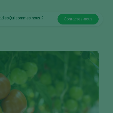
adies
Qui sommes nous ?
Contactez-nous
Koppert Global
antes
Qui sommes nous ?
Argentina
tes
Espaces verts
Actualités & informations
Austria
Travailler chez Koppert
Belgium
Formations Koppert
Contact
Brasil
Canada (English)
Canada (French)
Ecuador
Finland (Finnish)
Finland (Swedish)
France
Germany