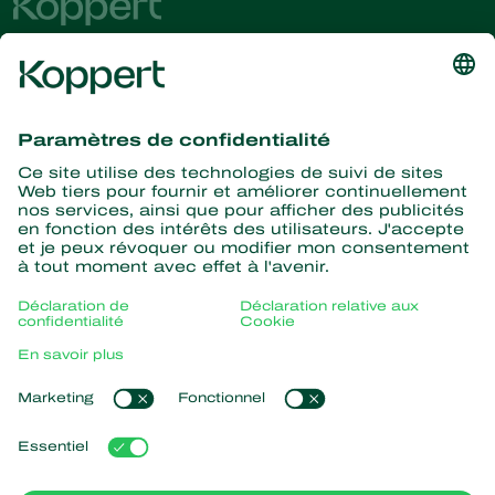
Recevez les dernières
nouvelles et informations
S’abonner ici
La nature pour partenaire
Acariens Prédateurs
À propos de Koppert
Insectes prédateurs
Parasitoïdes
Qui sommes nous ?
Nématodes entomopathogènes
Liens populaires
Actualités & informations
Micro-organismes bénéfiques
Formations Koppert
Protection des cultures
Retour d’expérience
Travailler chez Koppert
Pollinisation
Koppert One
Contact
Koppert Global