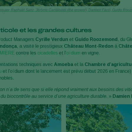
le Broquier, Raphaël Sanz, Jérôme Cantaluppi (the grower), Damien Facci, Guido 
iticole et les grandes cultures
roduct Managers
Cyrille Verdun
et
Guido Roozemond
, du G
endonça
, a visité le prestigieux
Château Mont-Redon
à
Chât
MIERE
contre les
cicadelles
et l’
oïdium
en vigne.
sentations techniques avec
Amoeba
et la
Chambre d’agricultu
u
et l’oïdium dont le lancement est prévu début 2026 en France) 
nobles.
on n’a de sens que si elle répond vraiment aux besoins des viticul
 du biocontrôle au service d’une agriculture durable.
»
Damien F