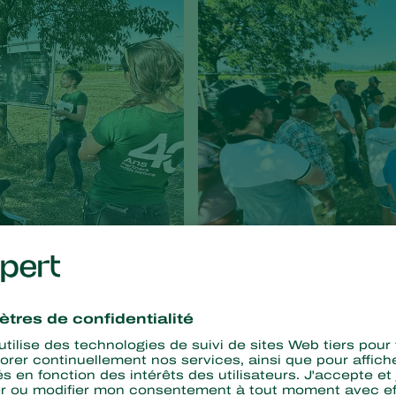
guette pour visiter l’IFV (Institut Français de la Vigne et du Vin)
neux, ainsi que Héraclès, la plus grande coopérative de vin biol
e, en cohérence avec la demande croissante du secteur pour des 