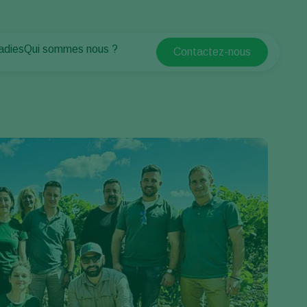
adies
Qui sommes nous ?
Contactez-nous
Koppert Global
antes
Qui sommes nous ?
Argentina
tes
Espaces verts
Actualités & informations
Austria
Travailler chez Koppert
Belgium
Formations Koppert
Contact
Brasil
Canada (English)
Canada (French)
Ecuador
Finland (Finnish)
Finland (Swedish)
France
Germany