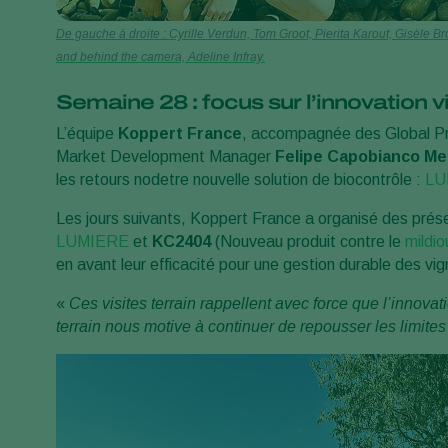
De gauche à droite : Cyrille Verdun, Tom Groot, Pierita Karout, Gisè
and behind the camera, Adeline Infray.
Semaine 28 : focus sur l’innovation v
L’équipe
Koppert France
, accompagnée des Global P
Market Development Manager
Felipe Capobianco M
les retours nodetre nouvelle solution de biocontrôle :
LU
Les jours suivants, Koppert France a organisé des pré
LUMIERE
et
KC2404
(Nouveau produit contre le
mildio
en avant leur efficacité pour une gestion durable des vig
«
Ces visites terrain rappellent avec force que l’innovati
terrain nous motive à continuer de repousser les limites