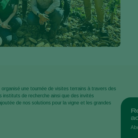
Greece
Hungary
India
Italy
Kenya
Korea
Mexico
Netherlands
Paraguay
 organisé une tournée de visites terrains à travers des
instituts de recherche ainsi que des invités
Poland
ajoutée de nos solutions pour la vigne et les grandes
Portugal
Re
ac
Russia
South Africa
Abo
Spain