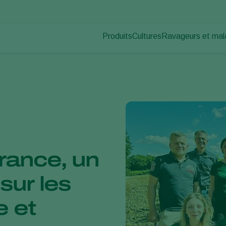
Produits
Cultures
Ravageurs et mal
Ravageurs des pl
Protection des cultures
Légumes sous abris
Maladies des plan
Lutte contre les maladies
Plantes ornementales et 
Pollinisation
Fruits
Santé des plantes
Légumes de plein champ
Application
Cultures arables
Piégeage de détection
Ecohygiène
rance, un
sur les
e et