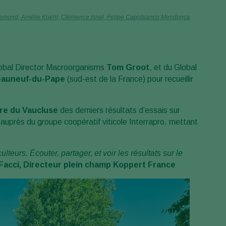
Roozemond, Amélie Koehl, Clémence Isnel, Felipe Capobianco Mendonça
lobal Director Macroorganisms
Tom Groot
, et du Global
eauneuf-du-Pape
(sud-est de la France) pour recueillir
re du Vaucluse
des derniers résultats d’essais sur
auprès du groupe coopératif viticole Interrapro, mettant
teurs. Écouter, partager, et voir les résultats sur le
acci, Directeur plein champ Koppert France