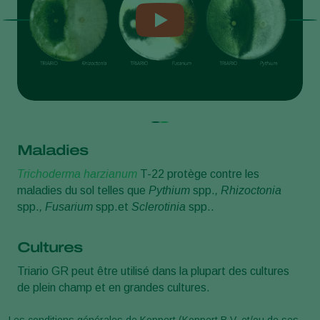
Maladies
Trichoderma harzianum
T-22 protège contre les
maladies du sol telles que
Pythium
spp.
, Rhizoctonia
spp.
, Fusarium
spp.et
Sclerotinia
spp..
Cultures
Triario GR peut être utilisé dans la plupart des cultures
de plein champ et en grandes cultures.
Les conditions générales de Koppert (Koppert B.V. et/ou de ses