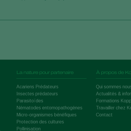
La nature pour partenaire
À propos de Ko
Acariens Prédateurs
Qui sommes nou
Insectes prédateurs
Actualités & info
Parasitoïdes
Formations Kopp
Nématodes entomopathogènes
Travailler chez 
Micro-organismes bénéfiques
Contact
Protection des cultures
Pollinisation