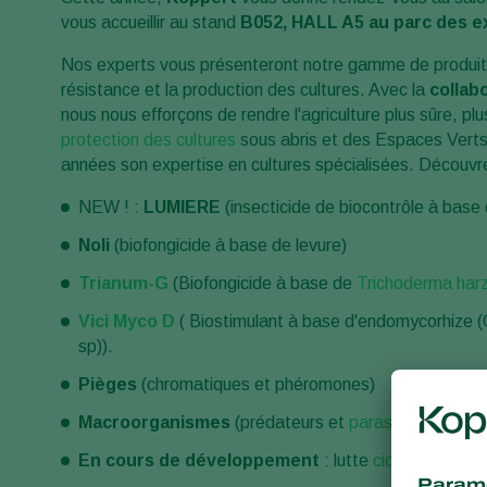
vous accueillir au stand
B052, HALL A5 au parc des ex
Nos experts vous présenteront notre gamme de produit
résistance et la production des cultures. Avec la
collab
nous nous efforçons de rendre l'agriculture plus sûre, plu
protection des cultures
sous abris et des Espaces Verts,
années son expertise en cultures spécialisées. Découv
NEW ! :
LUMIERE
(insecticide de biocontrôle à base
Noli
(biofongicide à base de levure)
Trianum-G
(Biofongicide à base de
Trichoderma har
Vici Myco D
( Biostimulant à base d'endomycorhize (Gl
sp)).
Pièges
(chromatiques et phéromones)
Macroorganismes
(prédateurs et
parasitoïdes
)
En cours de développement
: lutte
cicadelles
en v