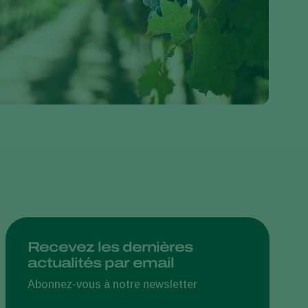
Greece
Hungary
India
Italy
Kenya
Korea
Mexico
Netherlands
Paraguay
Poland
Portugal
Recevez les dernières
actualités par email
Russia
South Africa
Abonnez-vous à notre newsletter
Spain