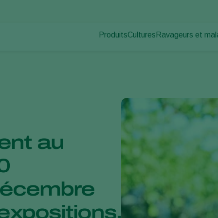
Produits
Cultures
Ravageurs et mal
Ravageurs des pl
Protection des cultures
Légumes sous abris
Maladies des plan
Lutte contre les maladies
Plantes ornementales et 
Pollinisation
Fruits
Santé des plantes
Légumes de plein champ
Application
Cultures arables
Piégeage de détection
Ecohygiène
ent au
0
décembre
expositions,