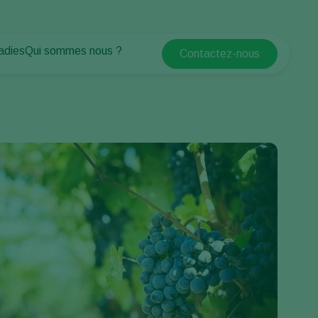
adies
Qui sommes nous ?
Contactez-nous
Koppert Global
antes
Qui sommes nous ?
Argentina
tes
Espaces verts
Actualités & informations
Austria
Travailler chez Koppert
Belgium
Formations Koppert
Contact
Brasil
Canada (English)
Canada (French)
Ecuador
Finland (Finnish)
Finland (Swedish)
France
Germany