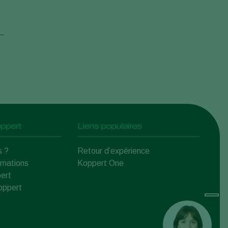
ppert
Liens populaires
s ?
Retour d’expérience
rmations
Koppert One
ert
Koppert