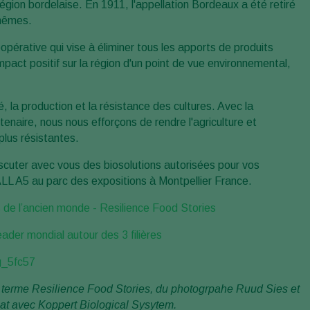
 région bordelaise. En 1911, l'appellation Bordeaux a été retiré
 mêmes.
opérative qui vise à éliminer tous les apports de produits
impact positif sur la région d'un point de vue environnemental,
 la production et la résistance des cultures. Avec la
enaire, nous nous efforçons de rendre l'agriculture et
 plus résistantes.
scuter avec vous des biosolutions autorisées pour vos
LL A5 au parc des expositions à Montpellier France.
 de l’ancien monde - Resilience Food Stories
eader mondial autour des 3 filières
/g_5fc57
g terme Resilience Food Stories, du photogrpahe Ruud Sies et
iat avec Koppert Biological Sysytem.