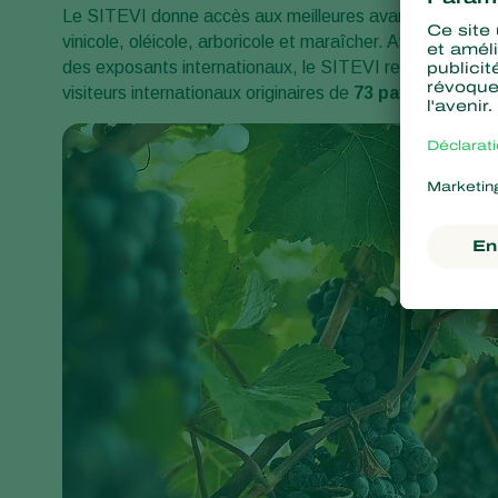
Le SITEVI donne accès aux meilleures avancées en matiè
vinicole, oléicole, arboricole et maraîcher. Avec
1 100 e
des exposants internationaux, le SITEVI renforce son po
visiteurs internationaux originaires de
73 pays.