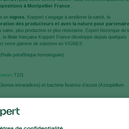
positions à Montpellier France
.
s en
vignes
. Koppert s’engage à améliorer la santé, la
oration des producteurs et avec la nature pour partenair
s saine, plus productive et plus résistante. Expert historique de l
 la filiale française Koppert France développe depuis quelques
rez notre gamme de solutions en VIGNES :
 d'huile paraffinique homologuée)
zianum
T22)
omus intraradices) et bactérie fixatrice d’azote (Azospirillum
égétation, lutte tordeuses de la grappe et Cryptobable