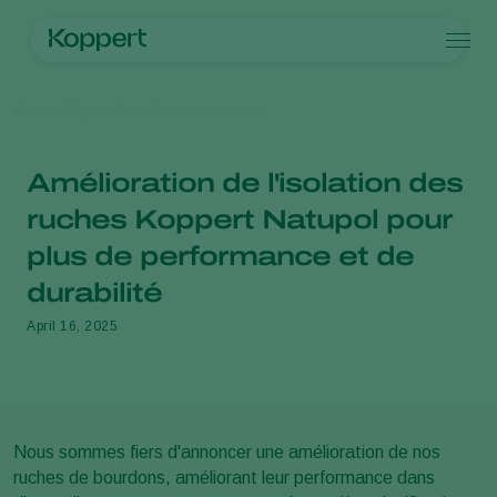
Produits
Accueil
Actualités & informations
Koppert One
Contact
Produits
Cultures
Protection des cultures
Cultures
Ravageurs et maladies
Amélioration de l'isolation des
Lutte contre les maladies
Légumes sous abris
Ravageurs et maladies
Qui sommes nous ?
Recherche
Pollinisation
Plantes ornementales et Espaces verts
Ravageurs des plantes
Qui sommes nous ?
ruches Koppert Natupol pour
Santé des plantes
Fruits
Maladies des plantes
Qui sommes nous ?
plus de performance et de
Application
Légumes de plein champ
Actualités & informations
Piégeage de détection
Cultures arables
Travailler chez Koppert
durabilité
Ecohygiène
Formations Koppert
April 16, 2025
Contact
Nous sommes fiers d'annoncer une amélioration de nos
ruches de bourdons, améliorant leur performance dans