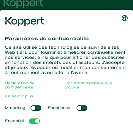
Recevez les dernières
nouvelles et informations
S’abonner ici
La nature pour partenaire
Acariens Prédateurs
À propos de Koppert
Insectes prédateurs
Parasitoïdes
Qui sommes nous ?
Nématodes entomopathogènes
Liens populaires
Actualités & informations
Micro-organismes bénéfiques
Formations Koppert
Protection des cultures
Retour d’expérience
Travailler chez Koppert
Pollinisation
Koppert One
Contact
Koppert Global