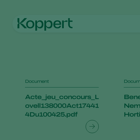
Accueil
Actualités & informations
Documentation
Document
Docum
Acte_jeu_concours_L
Bene
ovell138000Act17441
Nema
4Du100425.pdf
Hort