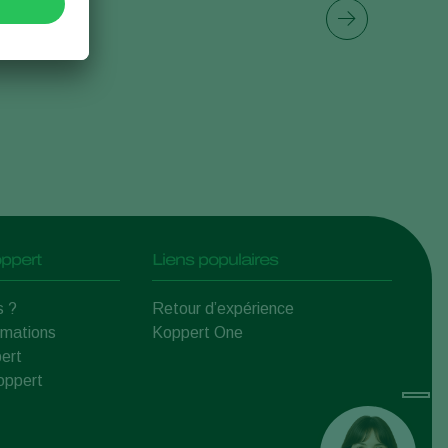
Sweden
Switzerland
Turkey
USA
United Kingdom
ppert
Liens populaires
s ?
Retour d’expérience
rmations
Koppert One
ert
Koppert