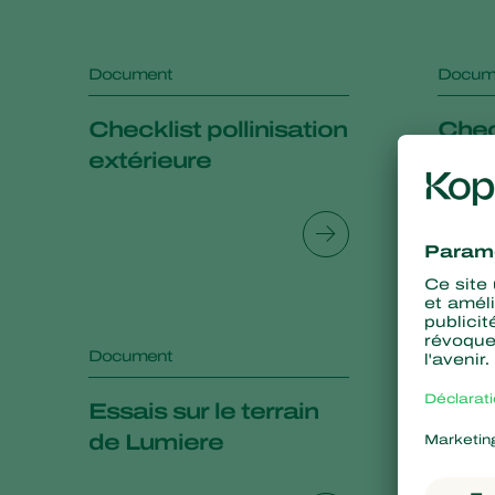
Document
Docum
Checklist pollinisation
Check
extérieure
sous
Document
Docum
Essais sur le terrain
FAQ
de Lumiere