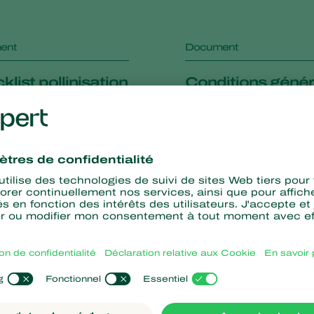
ent
Document
list pollinisation
Conditions génér
 abris
de vente - Koppe
France SARL
ent
Document
 Nematodes
FAQ_Glacière_é
gique_Koppert_
df