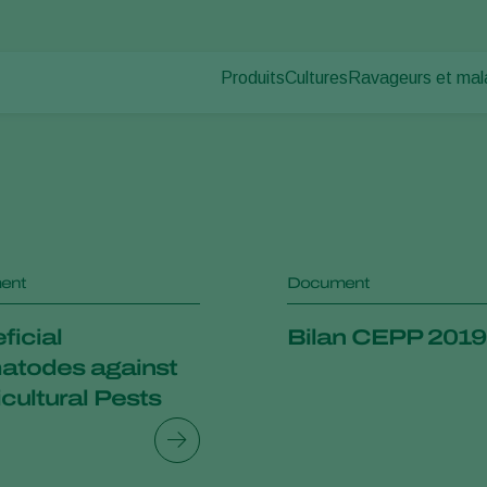
Produits
Cultures
Ravageurs et mal
Ravageurs des pl
Protection des cultures
Légumes sous abris
Maladies des plan
Lutte contre les maladies
Plantes ornementales et 
Pollinisation
Fruits
Santé des plantes
Légumes de plein champ
Application
Cultures arables
Piégeage de détection
ent
Document
Ecohygiène
ficial
Bilan CEPP 2019
todes against
icultural Pests