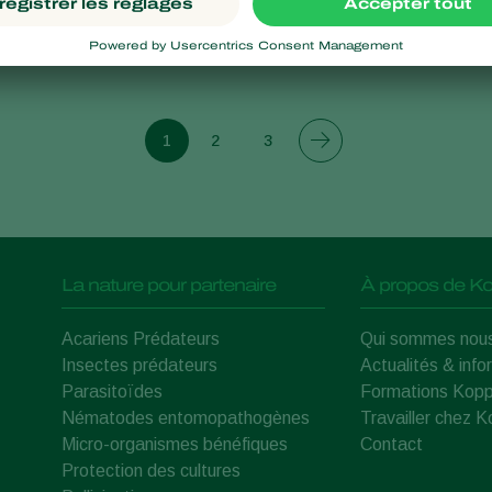
1
2
3
La nature pour partenaire
À propos de Ko
Acariens Prédateurs
Qui sommes nou
Insectes prédateurs
Actualités & info
Parasitoïdes
Formations Kopp
Nématodes entomopathogènes
Travailler chez 
Micro-organismes bénéfiques
Contact
Protection des cultures