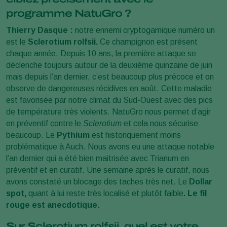
programme NatuGro ?
Thierry Dasque :
notre ennemi cryptogamique numéro un
est le
Sclerotium rolfsii.
Ce champignon est présent
chaque année. Depuis 10 ans, la première attaque se
déclenche toujours autour de la deuxième quinzaine de juin
mais depuis l’an dernier, c’est beaucoup plus précoce et on
observe de dangereuses récidives en août. Cette maladie
est favorisée par notre climat du Sud-Ouest avec des pics
de température très violents. NatuGro nous permet d’agir
en préventif contre le
Sclerotium
et cela nous sécurise
beaucoup. Le
Pythium
est historiquement moins
problématique à Auch. Nous avons eu une attaque notable
l’an dernier qui a été bien maitrisée avec Trianum en
préventif et en curatif. Une semaine après le curatif, nous
avons constaté un blocage des taches très net. Le
Dollar
spot,
quant à lui reste très localisé et plutôt faible
. Le
fil
rouge
est anecdotique.
Sur Sclerotium rolfsii, quel est votre