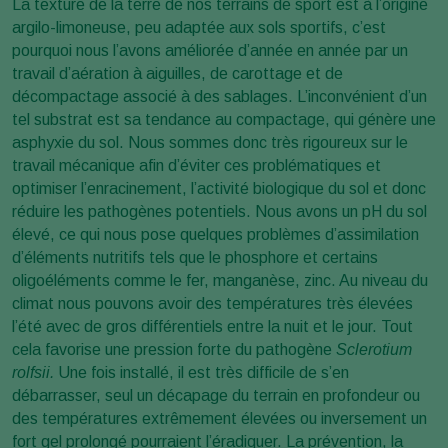
La texture de la terre de nos terrains de sport est à l’origine
argilo-limoneuse, peu adaptée aux sols sportifs, c’est
pourquoi nous l’avons améliorée d’année en année par un
travail d’aération à aiguilles, de carottage et de
décompactage associé à des sablages. L’inconvénient d’un
tel substrat est sa tendance au compactage, qui génère une
asphyxie du sol. Nous sommes donc très rigoureux sur le
travail mécanique afin d’éviter ces problématiques et
optimiser l’enracinement, l’activité biologique du sol et donc
réduire les pathogènes potentiels. Nous avons un pH du sol
élevé, ce qui nous pose quelques problèmes d’assimilation
d’éléments nutritifs tels que le phosphore et certains
oligoéléments comme le fer, manganèse, zinc. Au niveau du
climat nous pouvons avoir des températures très élevées
l’été avec de gros différentiels entre la nuit et le jour. Tout
cela favorise une pression forte du pathogène
Sclerotium
rolfsii.
Une fois installé, il est très difficile de s’en
débarrasser, seul un décapage du terrain en profondeur ou
des températures extrêmement élevées ou inversement un
fort gel prolongé pourraient l’éradiquer. La prévention, la