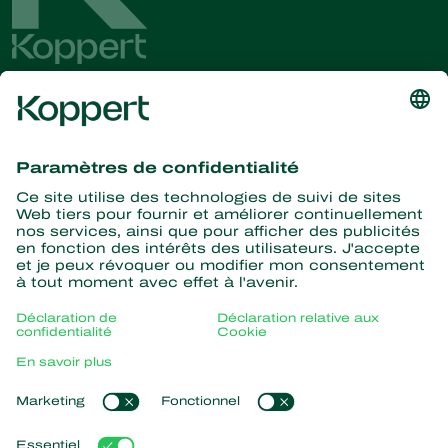
Recevez les dernières
nouvelles et informations
S’abonner ici
La nature pour partenaire
Acariens Prédateurs
À propos de Koppert
Insectes prédateurs
Parasitoïdes
Qui sommes nous ?
Nématodes entomopathogènes
Liens populaires
Actualités & informations
Micro-organismes bénéfiques
Formations Koppert
Protection des cultures