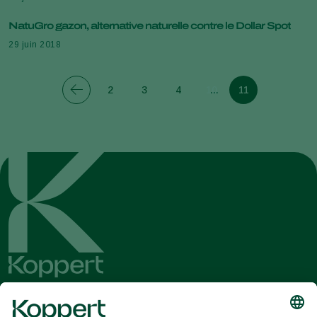
NatuGro gazon, alternative naturelle contre le Dollar Spot
29 juin 2018
2
3
4
10
11